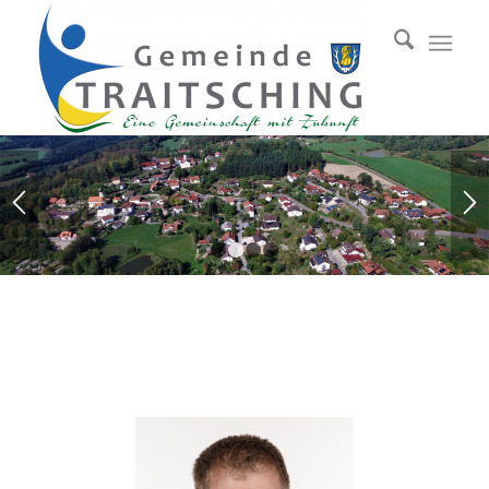
1
2
3
4