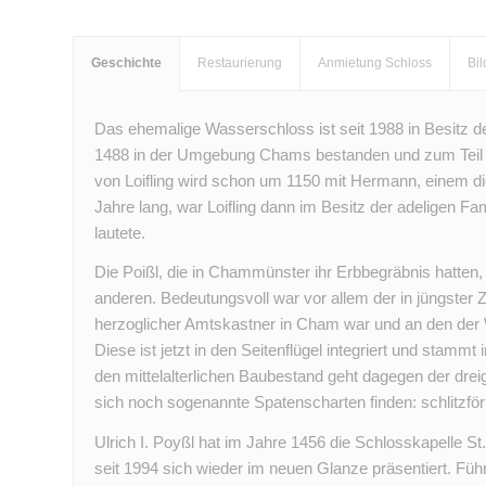
Geschichte
Restaurierung
Anmietung Schloss
Bil
Das ehemalige Wasserschloss ist seit 1988 in Besitz de
1488 in der Umgebung Chams bestanden und zum Teil no
von Loifling wird schon um 1150 mit Hermann, einem di
Jahre lang, war Loifling dann im Besitz der adeligen Fami
lautete.
Die Poißl, die in Chammünster ihr Erbbegräbnis hatten,
anderen. Bedeutungsvoll war vor allem der in jüngster
herzoglicher Amtskastner in Cham war und an den der 
Diese ist jetzt in den Seitenflügel integriert und stamm
den mittelalterlichen Baubestand geht dagegen der d
sich noch sogenannte Spatenscharten finden: schlitzfö
Ulrich I. Poyßl hat im Jahre 1456 die Schlosskapelle S
seit 1994 sich wieder im neuen Glanze präsentiert. Fü