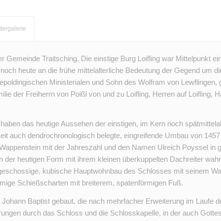
dergalerie
r Gemeinde Traitsching. Die einstige Burg Loifling war Mittelpunkt 
ch heute an die frühe mittelalterliche Bedeutung der Gegend um die
epoldingischen Ministerialen und Sohn des Wolfram von Lewflingen, g
lie der Freiherrn von Poißl von und zu Loifling, Herren auf Loifling, 
 haben das heutige Aussehen der einstigen, im Kern noch spätmittelal
 Zeit auch dendrochronologisch belegte, eingreifende Umbau von 1457
Wappenstein mit der Jahreszahl und den Namen Ulreich Poyssel in g
t in der heutigen Form mit ihrem kleinen überkuppelten Dachreiter wah
reigeschossige, kubische Hauptwohnbau des Schlosses mit seinem 
rmige Schießscharten mit breiterem, spatenförmigen Fuß.
t. Johann Baptist gebaut, die nach mehrfacher Erweiterung im Laufe 
hrungen durch das Schloss und die Schlosskapelle, in der auch Gott