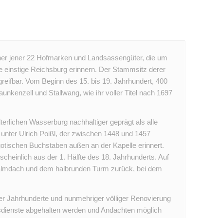
einer jener 22 Hofmarken und Landsassengüter, die um
 einstige Reichsburg erinnern. Der Stammsitz derer
reifbar. Vom Beginn des 15. bis 19. Jahrhundert, 400
Haunkenzell und Stallwang, wie ihr voller Titel nach 1697
terlichen Wasserburg nachhaltiger geprägt als alle
 unter Ulrich Poißl, der zwischen 1448 und 1457
otischen Buchstaben außen an der Kapelle erinnert.
rscheinlich aus der 1. Hälfte des 18. Jahrhunderts. Auf
Walmdach und dem halbrunden Turm zurück, bei dem
der Jahrhunderte und nunmehriger völliger Renovierung
esdienste abgehalten werden und Andachten möglich