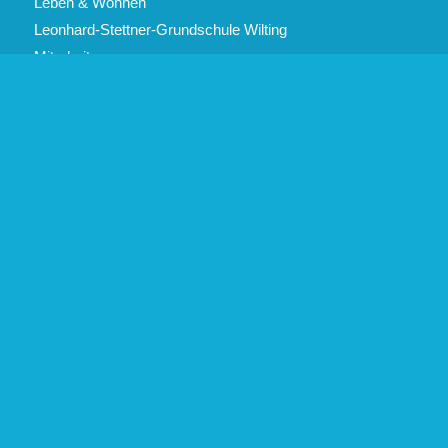
Leben & Wohnen
Leonhard-Stettner-Grundschule Wilting
Mitarbeiter
Online Rathausportal
Rathaus & Service
Recyclinghof
Seelsorgeorte Wilting – Sattelpeilnstein – Sattelbogen
Seniorenheim
Startseite
Tourismus
Veranstaltungen
Vereine
Wasserschloss Loifling
Wohnmobilstellplatz