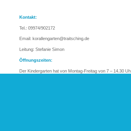
Kontakt:
Tel.: 09974/902172
Email: korallengarten@traitsching.de
Leitung: Stefanie Simon
Öffnungszeiten:
Der Kindergarten hat von Montag-Freitag von 7 – 14.30 Uhr
Bring- und Abholzeiten:
Bringzeit: 7 – 8 Uhr
Kernzeit: 8 -12 Uhr
Abholzeit: 12 – 14.30 Uhr
Ferien: