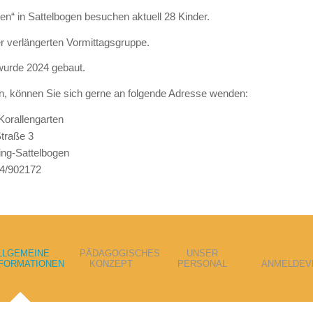
n“ in Sattelbogen besuchen aktuell 28 Kinder.
er verlängerten Vormittagsgruppe.
wurde 2024 gebaut.
en, können Sie sich gerne an folgende Adresse wenden:
Korallengarten
Straße 3
ing-Sattelbogen
74/902172
LLGEMEINE
PÄDAGOGISCHES
UNSER
NFORMATIONEN
KONZEPT
PERSONAL
ANMELDEV