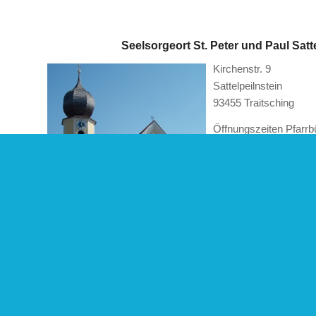
Seelsorgeort St. Peter und Paul Satt
Kirchenstr. 9
Sattelpeilnstein
93455 Traitsching
Öffnungszeiten Pfarrb
Dienstag 09:00 Uhr 
Donnerstag 09:00 Uhr
14:00 Uhr – 16:00 Uhr
Tel. 09974/278
satwil@t-online.de
Gottesdienste:
Sonntags 8:30 Uhr
Werktags entnehmen Si
Pfarrblatt