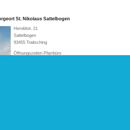
rgeort St. Nikolaus Sattelbogen
Heroldstr. 21
Sattelbogen
93455 Traitsching
Öffnungszeiten Pfarrbüro
Mittwoch 08:30 Uhr – 12:30 Uhr
Tel. 09974/330
satwil@t-online.de
Gottesdienste:
Sonntags 8:30 Uhr
Werktags entnehmen Sie bitte dem aktuellen
Pfarrblatt