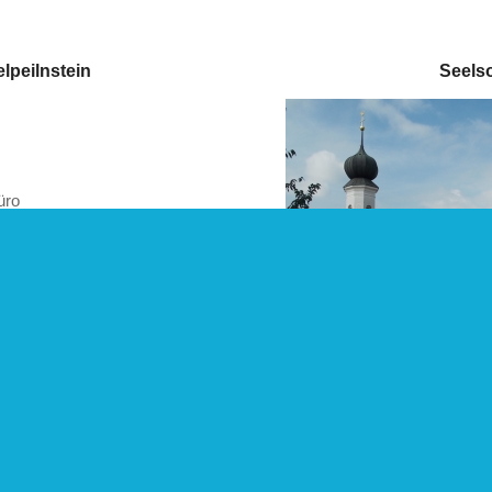
elpeilnstein
Seelso
üro
– 12:00 Uhr
 – 12:00 Uhr
e bitte dem aktuellen